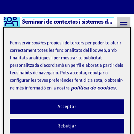
Logo Ágora
Seminari de contextos i sistemes de l´art
Saltar al contingut
Fem servir
cookies
pròpies i de tercers per poder-te oferir
correctament totes les funcionalitats del lloc web, amb
finalitats analítiques i per mostrar-te publicitat
Semestre 20221 - Aula 1
24 Octubre, 2022
personalitzada d'acord amb un perfil elaborat a partir dels
24 Octubre, 2022
teus hàbits de navegació. Pots acceptar, rebutjar o
configurar les teves preferències fent clic a sota, o obtenir-
ne més informació en la nostra
política de cookies.
Diagrama dels actors del sector de l’art
Publicat per
Publicat per
Laura Cuenca Ramírez
Visibilitat:
Data de publicació
25 octubre, 2022 12:19 am
el Diagrama dels actors del sector de 
Públic
-
24 Oct. 2022
-
comentari
Acceptar
Rebutjar